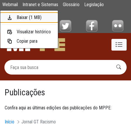
Publicações
Webmail
Intranet e Sistemas
Glossário
Legislação
Pular para o Conteúdo principal
Mapa do Site
Baixar (1 MB)
Baixar (2,3 MB)
Baixar (3,4 MB)
Baixar (1,5 MB)
Baixar (1,1 MB)
Baixar (4,1 MB)
Baixar (1 MB)
Visualizar histórico
Visualizar histórico
Visualizar histórico
Visualizar histórico
Visualizar histórico
Visualizar histórico
Visualizar histórico
Copiar para
Copiar para
Copiar para
Copiar para
Copiar para
Copiar para
Copiar para
Publicações
Confira aqui as últimas edições das publicações do MPPE:
Início
Jornal GT Racismo