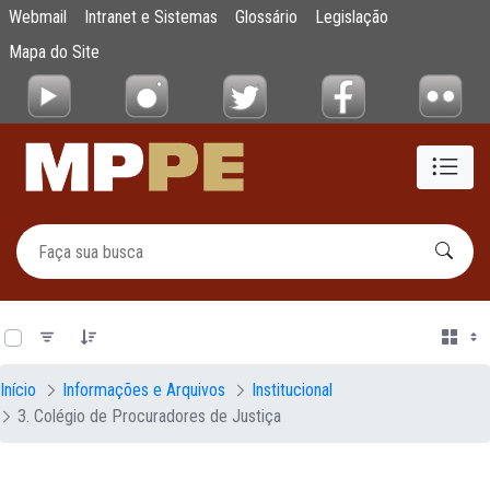
Documentos
Webmail
Intranet e Sistemas
Glossário
Legislação
Pular para o Conteúdo principal
Mapa do Site
0 de 3 Itens selecionados
Início
Informações e Arquivos
Institucional
3. Colégio de Procuradores de Justiça