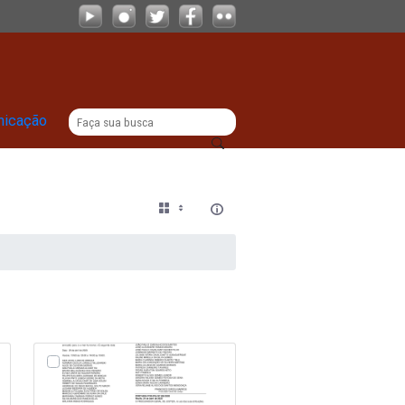
|
titucional
Comunicação