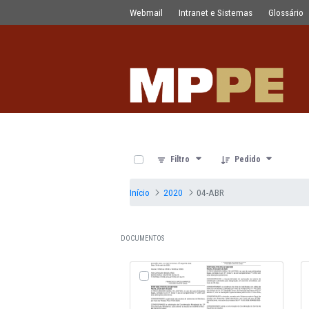
Documentos
Pular para o Conteúdo principal
Webmail
Intranet e Sistemas
0 de 19 Itens selecionados
Filtro
Pedido
Início
2020
04-ABR
DOCUMENTOS