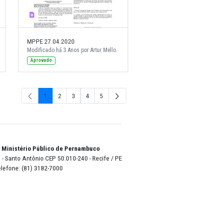
4.2020
MPPE 27.04.2020
há 3 Anos por Artur Mello.
Modificado há 3 Anos por Artur Mello.
Aprovado
1
2
3
4
5
Página
Página
Página
Página
Págin
o Lyra - Edifício Sede / Ministério Público de Pernambuco