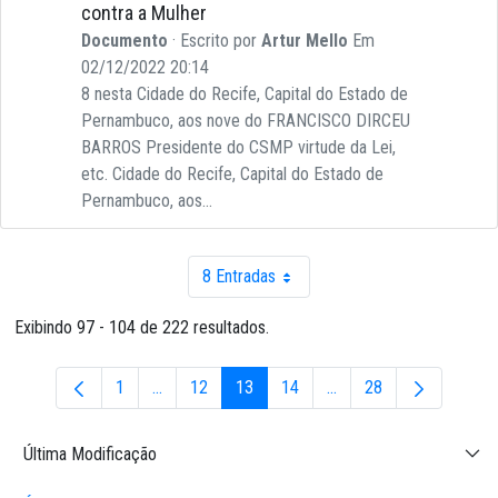
contra a Mulher
Documento
· Escrito por
Artur Mello
Em
02/12/2022 20:14
8 nesta Cidade do Recife, Capital do Estado de
Pernambuco, aos nove do FRANCISCO DIRCEU
BARROS Presidente do CSMP virtude da Lei,
etc. Cidade do Recife, Capital do Estado de
Pernambuco, aos...
8 Entradas
Por página
Exibindo 97 - 104 de 222 resultados.
1
...
12
13
14
...
28
Página
Páginas intermediárias Usar ABA para navegar.
Página
Página
Página
Páginas intermediárias 
Página
Última Modificação