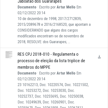
Jaboatão dos Guararapes
Documento
· Escrito por
Artur Mello
Em
02/12/2022 20:14
10 de dezembro de 1998; 2017/2712839,
2015/2089678 e 2016/2168520, que apontam a
CONSIDERANDO que alguns dos cargos
modificados encontram-se de novembro de
2018; RESOLVE: dos Guararapes; ...
RES CPJ 2018-010 - Regulamenta o
processo de eleição da lista triplice de
membros do MPPE
Documento
· Escrito por
Artur Mello
Em
02/12/2022 20:14
23 10162213, Doc. 10220574, Doc. 10221502,
Doc. 10253272, Doc. 10253030, Doc.
10252737, Doc. 10255695, Doc. 10250038,
Doc. 10249639, Doc. 10260901, Doc.
10255675, Doc. 10261909, Doc. 10267411,...