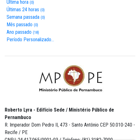
Última hora
(0)
Últimas 24 horas
(0)
Semana passada
(0)
Mês passado
(0)
Ano passado
(18)
Período Personalizado…
Roberto Lyra - Edifício Sede / Ministério Público de
Pernambuco
R. Imperador Dom Pedro II, 473 - Santo Antônio CEP 50.010-240 -
Recife / PE
CNPJ: 24.417.065/0001-03 / Telefone: (81) 3182-7000