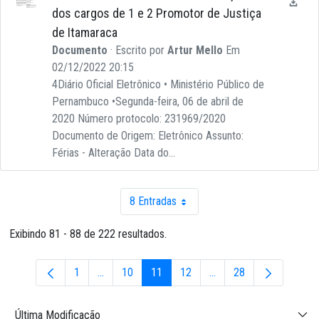
dos cargos de 1 e 2 Promotor de Justiça
de Itamaraca
Documento
· Escrito por
Artur Mello
Em
02/12/2022 20:15
4Diário Oficial Eletrônico • Ministério Público de
Pernambuco •Segunda-feira, 06 de abril de
2020 Número protocolo: 231969/2020
Documento de Origem: Eletrônico Assunto:
Férias - Alteração Data do...
8 Entradas
Por página
Exibindo 81 - 88 de 222 resultados.
1
...
10
11
12
...
28
Página
Páginas intermediárias Usar ABA para navegar.
Página
Página
Página
Páginas intermediárias 
Página
Última Modificação