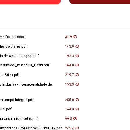
de Apoio
io
Notas Técnicas
022 - Uniforme Escolar.docx
31.9 KB
das Atividades Escolares.pdf
143.0 KB
 e Recuperação de Aprendizagem.pdf
193.3 KB
20 – CAOP Consumidor_matrícula_Covid.pdf
164.0 KB