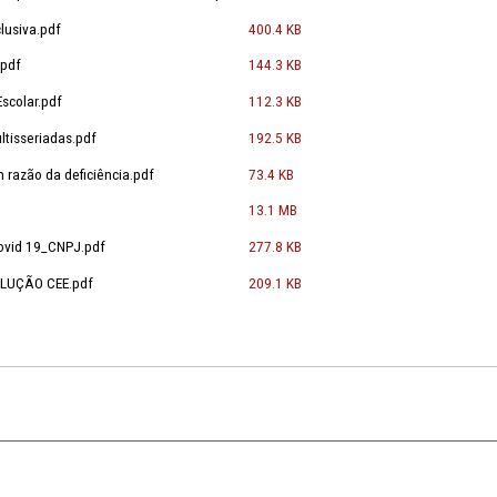
22- Docente de Artes.pdf
219.7 KB
 - Educação Inclusiva - intersetorialidade de
153.3 KB
2 - ensino em tempo integral.pdf
255.8 KB
 - piso salarial.pdf
144.3 KB
01.2023 - Segurança nas escolas.pdf
99.5 KB
 Contratos Temporários Professores - COVID 19.pdf
245.4 KB
Educação inclusiva.pdf
400.4 KB
iso Salarial.pdf
144.3 KB
Transporte Escolar.pdf
112.3 KB
o e Salas Multisseriadas.pdf
192.5 KB
s de vaga em razão da deficiência.pdf
73.4 KB