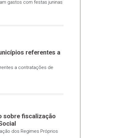
cas culturais e da arrecadação tributária dos
o a prefeituras que informaram
nas
eituras que informaram gastos com festas juninas
 dados dos municípios referentes a