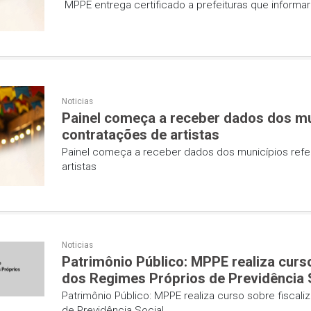
fortalecimento de políticas públi
municípios
Noticias
MPPE entrega certificad
gastos com festas juni
MPPE entrega certificado a pref
Noticias
Painel começa a receber