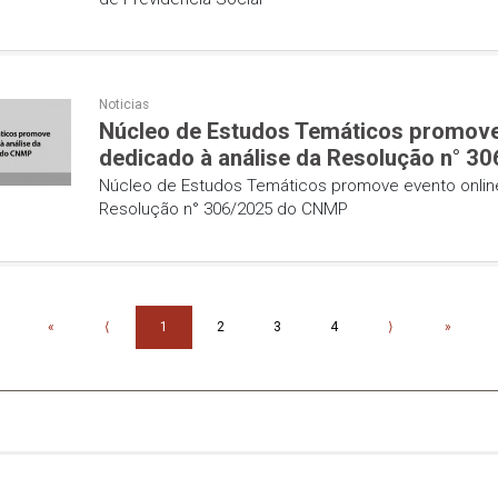
contratações de artista
Painel começa a receber dados 
artistas
Noticias
Patrimônio Público: MPP
dos Regimes Próprios d
Patrimônio Público: MPPE realiza
de Previdência Social
Noticias