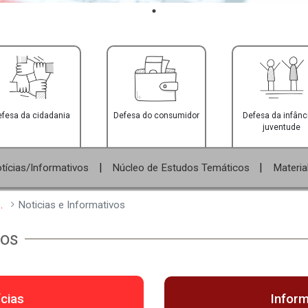
Defesa da cidadania
Defesa do consumidor
|
|
vas
Notícias/Informativos
Núcleo de Estudos Te
Defesa do patrimônio público e terceiro setor
Noticias e Informativos