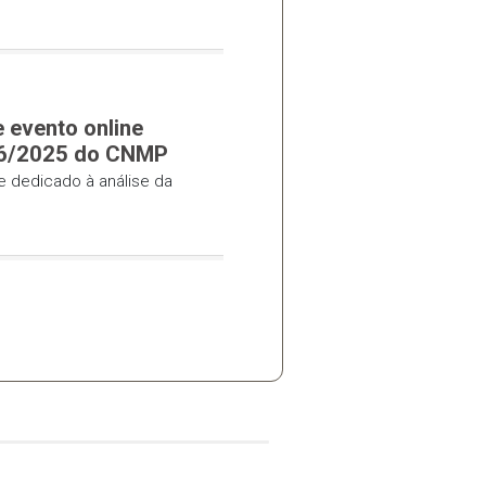
s
dos municípios referentes a contratações de
E realiza curso sobre fiscalização
e Previdência Social
 curso sobre fiscalização dos Regimes Próprios