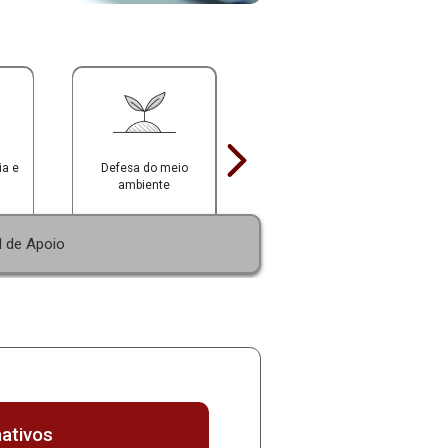
Defesa da infância e
Defesa do meio
juventude
ambiente
|
máticos
Material de Apoio