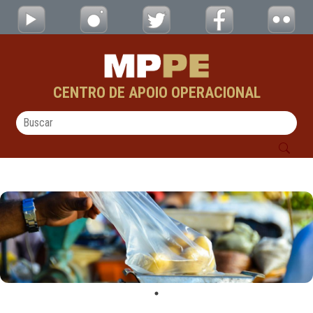
Apresentação - CAOs
Pular para o Conteúdo principal
CENTRO DE APOIO OPERACIONAL