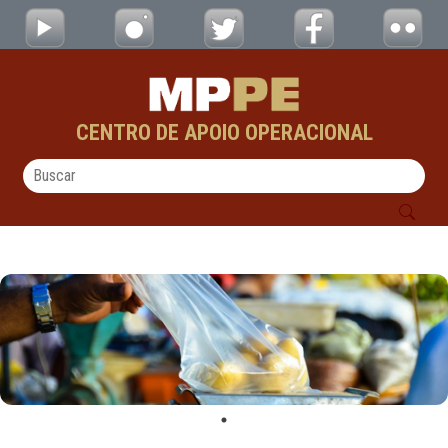
Material de Apoio - CAOs
Pular para o Conteúdo principal
CENTRO DE APOIO OPERACIONAL