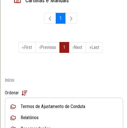
Cartilhas e Manuais
1
Página
«
First
‹
Previous
1
›
Next
»
Last
Início
Ordenar
Termos de Ajustamento de Conduta
Relatórios