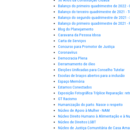
25 Anos da ESMP
30 Anos da Constituição Cidadã
Balanço do primeiro quadrimestr
Balanço do terceiro quadrimestre
Balanço do segundo quadrimestr
Balanço do primeiro quadrimestr
Blog do Planejamento
Caravana da Pessoa Idosa
Carta de Serviços
Concurso para Promotor de Just
Coronavírus
Democracia Plena
Derramamento de óleo
Eleições Unificadas para Conselh
Escolas de braços abertos para a
Espaço Memória
Estamos Conectados