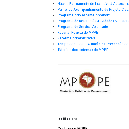
Exposição Fotográfica Tríplice R
GT Racismo
Humanização do parto. Nasce o 
Núcleo de Apoio à Mulher - NAM
Núcleo Direito Humano à Alimen
Núcleo de Direitos LGBT
Núcleo de Justiça Comunitária 
Núcleo Permanente de Incentiv
Painel de Acompanhamento do P
Programa Adolescente Aprendi
Programa de Retorno às Atividad
Programa de Serviço Voluntário
Recorte. Revista do MPPE
Reforma Administrativa
Tempo de Cuidar - Atuação na P
Tutoriais dos sistemas do MPPE