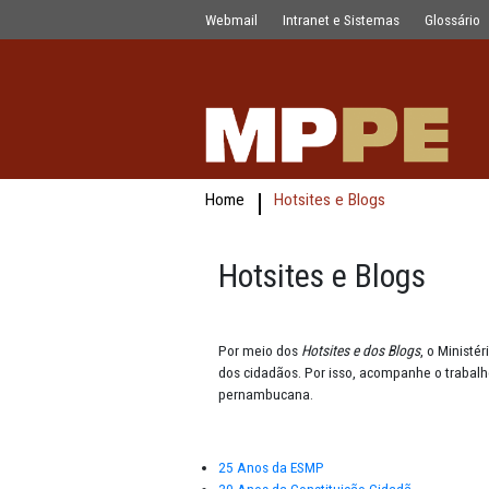
Hotsites e Blogs _old
Pular para o Conteúdo principal
Webmail
Intranet e Sistemas
Home
Hotsites e Blogs
Hotsites e Blog
Por meio dos
Hotsites
e dos
Blog
dos cidadãos. Por isso, acompan
pernambucana.