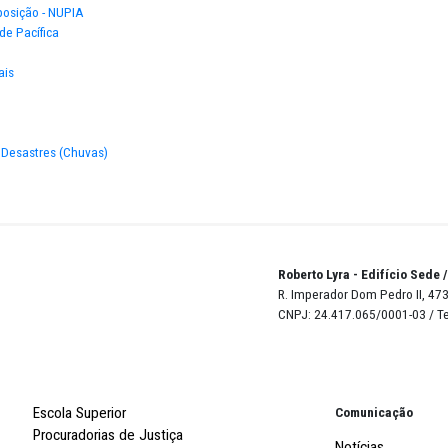
eparação: retratos da restauração, requalificação e transplante do 
respeito
tação e à Nutrição Adequadas (DHANA) - Josué de Castro
de Casa Amarela
o à Autocomposição - NUPIA
rojeto Cidade Pacífica
z
es Ministeriais
revenção de Desastres (Chuvas)