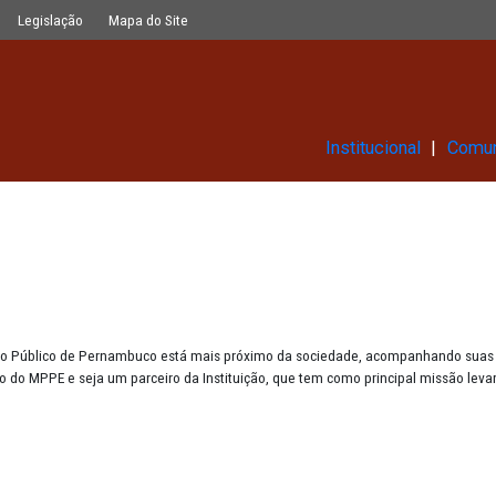
Glossário
Legislação
Mapa do Site
Ins
s
s
, o Ministério Público de Pernambuco está mais próximo da socie
he o trabalho do MPPE e seja um parceiro da Instituição, que tem co