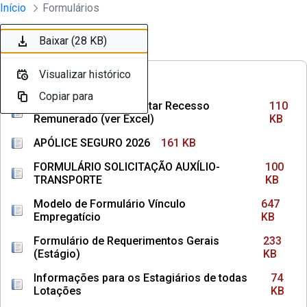
Divisão Minima - Escola Superior
Início
Formulários
Pular para o Conteúdo principal
Baixar (110 KB)
Baixar (161 KB)
Baixar (100 KB)
Baixar (647 KB)
Baixar (233 KB)
Baixar (74 KB)
Baixar (145 KB)
Baixar (36 KB)
Baixar (1,3 MB)
Baixar (62 KB)
Baixar (87 KB)
Baixar (107 KB)
Baixar (106 KB)
Baixar (28 KB)
Ordenar
Filtro
Visualizar histórico
Visualizar histórico
Visualizar histórico
Visualizar histórico
Visualizar histórico
Visualizar histórico
Visualizar histórico
Visualizar histórico
Visualizar histórico
Visualizar histórico
Visualizar histórico
Visualizar histórico
Visualizar histórico
Visualizar histórico
FREQUÊNCIAS
Copiar para
Copiar para
Copiar para
Copiar para
Copiar para
Copiar para
Copiar para
Copiar para
Copiar para
Copiar para
Copiar para
Copiar para
Copiar para
Copiar para
Como Calcular e Solicitar Recesso
110
Remunerado (ver Excel)
KB
APÓLICE SEGURO 2026
161 KB
FORMULÁRIO SOLICITAÇÃO AUXÍLIO-
100
TRANSPORTE
KB
Modelo de Formulário Vínculo
647
Empregatício
KB
Formulário de Requerimentos Gerais
233
(Estágio)
KB
Informações para os Estagiários de todas
74
Lotações
KB