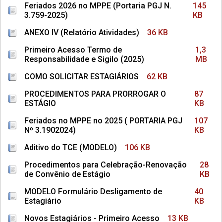
Feriados 2026 no MPPE (Portaria PGJ N.
145
3.759-2025)
KB
ANEXO IV (Relatório Atividades)
36 KB
Primeiro Acesso Termo de
1,3
Responsabilidade e Sigilo (2025)
MB
COMO SOLICITAR ESTAGIÁRIOS
62 KB
PROCEDIMENTOS PARA PRORROGAR O
87
ESTÁGIO
KB
Feriados no MPPE no 2025 ( PORTARIA PGJ
107
Nº 3.1902024)
KB
Aditivo do TCE (MODELO)
106 KB
Procedimentos para Celebração-Renovação
28
de Convênio de Estágio
KB
MODELO Formulário Desligamento de
40
Estagiário
KB
Novos Estagiários - Primeiro Acesso
13 KB