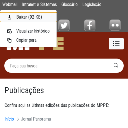
Publicações
Webmail
Intranet e Sistemas
Glossário
Legislação
Pular para o Conteúdo principal
Mapa do Site
Baixar (5,8 MB)
Baixar (92 KB)
Visualizar histórico
Visualizar histórico
Copiar para
Copiar para
Publicações
Confira aqui as últimas edições das publicações do MPPE:
Início
Jornal Panorama