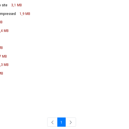
L A 15 MAIO 2017
92 KB
ho 2017 acessibilidade
102 KB
a 15 de maio site
3,1 MB
reiro site.compressed
1,9 MB
junho
5,4 MB
bril site
1,4 MB
site
2 MB
 SITE
2,2 MB
ril site
1,7 MB
AIO SITE
1,3 MB
 site
2,3 MB
v
2,5 MB
ro
6,8 MB