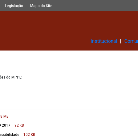
Glossário
Legislação
Mapa do Site
Ins
 das publicações do MPPE:
publicao
5,8 MB