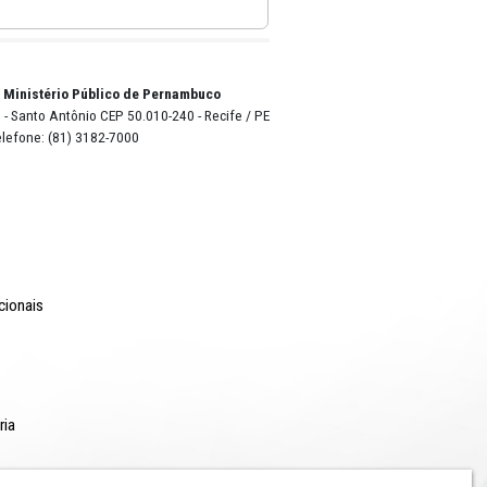
o Lyra - Edifício Sede / Ministério Público de Pernambuco
erador Dom Pedro II, 473 - Santo Antônio CEP 50.010-240 - Recife / P
24.417.065/0001-03 / Telefone: (81) 3182-7000
Comunicação