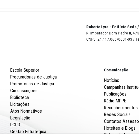
2,3 MB
ho
3,4 MB
1
Página
Robert
R. Imp
CNPJ: 
Escola Superior