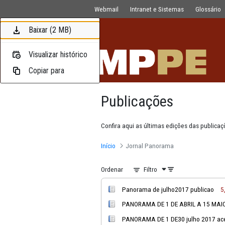
Publicações
Pular para o Conteúdo principal
Webmail
Intranet e Sistemas
Baixar (5,8 MB)
Baixar (92 KB)
Baixar (102 KB)
Baixar (3,1 MB)
Baixar (1,9 MB)
Baixar (5,4 MB)
Baixar (1,4 MB)
Baixar (2 MB)
Visualizar histórico
Visualizar histórico
Visualizar histórico
Visualizar histórico
Visualizar histórico
Visualizar histórico
Visualizar histórico
Visualizar histórico
Copiar para
Copiar para
Copiar para
Copiar para
Copiar para
Copiar para
Copiar para
Copiar para
Publicações
Confira aqui as últimas edições
Início
Jornal Panorama
Ordenar
Filtro
Panorama de julho2017 