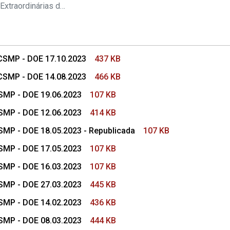
s Conselho Superior
Pautas das Sessões Extraordinárias do CSMP
 CSMP - DOE 17.10.2023
437 KB
 CSMP - DOE 14.08.2023
466 KB
CSMP - DOE 19.06.2023
107 KB
CSMP - DOE 12.06.2023
414 KB
CSMP - DOE 18.05.2023 - Republicada
107 KB
CSMP - DOE 17.05.2023
107 KB
CSMP - DOE 16.03.2023
107 KB
CSMP - DOE 27.03.2023
445 KB
CSMP - DOE 14.02.2023
436 KB
CSMP - DOE 08.03.2023
444 KB