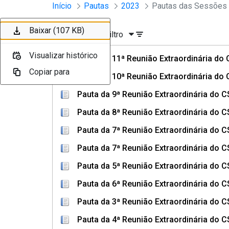
Sessões e Reuniões - Documento
Início
Pautas
2023
Pular para o Conteúdo principal
Baixar (437 KB)
Baixar (466 KB)
Baixar (107 KB)
Baixar (414 KB)
Baixar (107 KB)
Baixar (107 KB)
Ordenar
Filtro
Visualizar histórico
Visualizar histórico
Visualizar histórico
Visualizar histórico
Visualizar histórico
Visualizar histórico
Pauta da 11ª Reunião Extraordinária do
Copiar para
Copiar para
Copiar para
Copiar para
Copiar para
Copiar para
Pauta da 10ª Reunião Extraordinária do
Pauta da 9ª Reunião Extraordinária do 
Pauta da 8ª Reunião Extraordinária do 
Pauta da 7ª Reunião Extraordinária do 
Pauta da 7ª Reunião Extraordinária do 
Pauta da 5ª Reunião Extraordinária do 
Pauta da 6ª Reunião Extraordinária do 
Pauta da 3ª Reunião Extraordinária do 
Pauta da 4ª Reunião Extraordinária do 