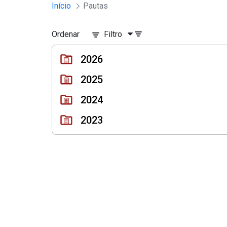
Sessões e Reuniões - Documento
Início
Pautas
Pular para o Conteúdo principal
Ordenar
Filtro
2026
2025
2024
2023