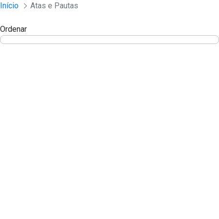
Civeis - Listagem de arquivos
Início
Atas e Pautas
Pular para o Conteúdo principal
Ordenar