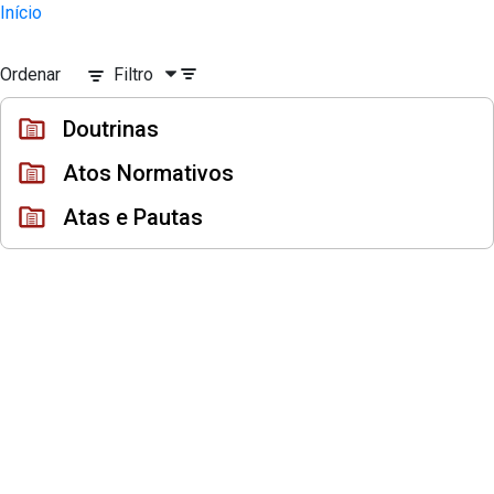
Civeis - Listagem de arquivos
Início
Pular para o Conteúdo principal
Ordenar
Filtro
Doutrinas
Atos Normativos
Atas e Pautas