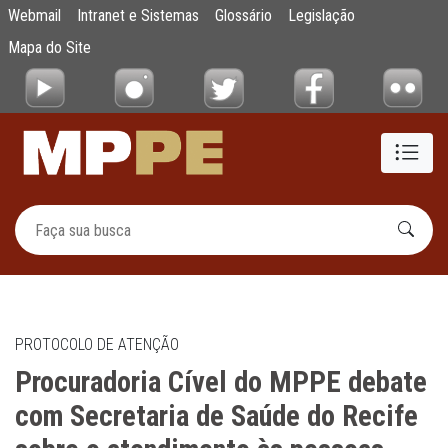
Procuradoria Cível do MPPE debate com Sec
Webmail
Intranet e Sistemas
Glossário
Legislação
Pular para o Conteúdo principal
Mapa do Site
PROTOCOLO DE ATENÇÃO
Procuradoria Cível do MPPE debate
com Secretaria de Saúde do Recife