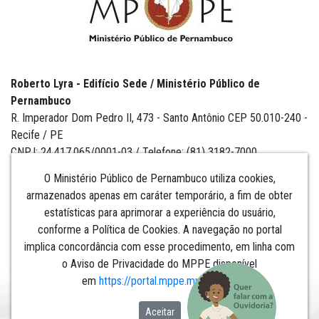
Roberto Lyra - Edifício Sede / Ministério Público de
Pernambuco
R. Imperador Dom Pedro II, 473 - Santo Antônio CEP 50.010-240 -
Recife / PE
CNPJ: 24.417.065/0001-03 / Telefone: (81) 3182-7000
O Ministério Público de Pernambuco utiliza cookies,
armazenados apenas em caráter temporário, a fim de obter
estatísticas para aprimorar a experiência do usuário,
Institucional
conforme a Política de Cookies. A navegação no portal
implica concordância com esse procedimento, em linha com
Comunicação
o Aviso de Privacidade do MPPE disponível
em
https://portal.mppe.mp.br/lgpd
.​​​​​​​
Aceitar