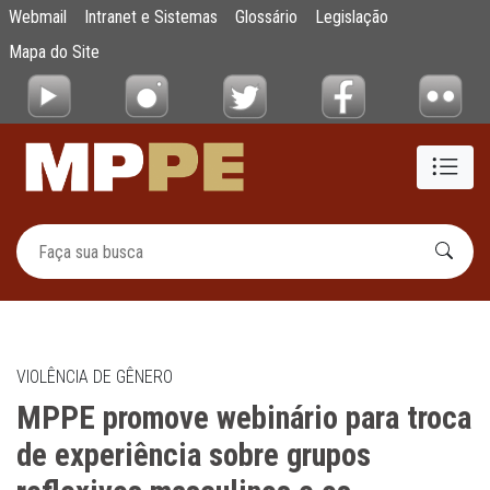
MPPE promove webinário para troca de expe
Webmail
Intranet e Sistemas
Glossário
Legislação
Pular para o Conteúdo principal
Mapa do Site
VIOLÊNCIA DE GÊNERO
MPPE promove webinário para troca
de experiência sobre grupos