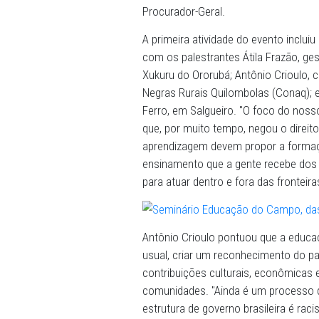
mostramos aos jovens que s
aprofundou.
Em sua fala na mesa de abe
a importância da educação 
tradicionais. “O estudante 
reconhecido na sala de aul
raízes de seu povo inserido
pública que deve ser induz
Procurador-Geral.
A primeira atividade do eve
com os palestrantes Átila 
Xukuru do Ororubá; Antôni
Negras Rurais Quilombolas 
Ferro, em Salgueiro. "O fo