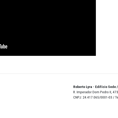
mos do transporte escolar, que é garantido, mas vez por 
o é garantir a permanência desse estudante", relatou.
o evento prosseguiu com a palestra “Pedagogia da Altern
s Waldênia de Carvalho e Ana Maria Pereira.
PE: