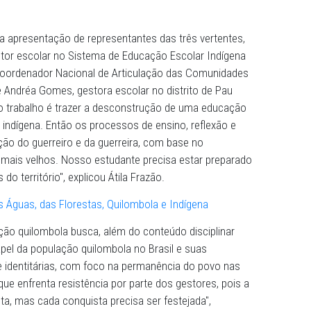
eus territórios são espaços de potência e de futuro”,
rtura, o Procurador-Geral de Justiça José Paulo Xavier r
na preservação da história e cultura das populações
quilombola, indígena e do campo, jovem ou adulto, precisa
a, incluído no processo educativo, com a história, costum
s na grade curricular. Fomentar a educação inclusiva é pol
ida e cobrada pelo MP, transformando vidas”, destacou o
nto incluiu a apresentação de representantes das três ver
Frazão, gestor escolar no Sistema de Educação Escolar In
o Crioulo, coordenador Nacional de Articulação das Comu
(Conaq); e Andréa Gomes, gestora escolar no distrito de
co do nosso trabalho é trazer a desconstrução de uma e