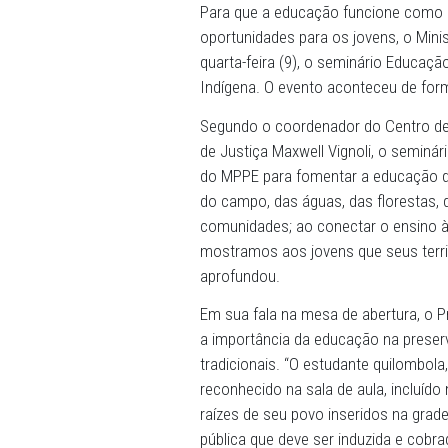
11/06/2026 - A riqueza cul
indígenas, comunidades qui
fortalecimento da identida
Para que a educação funci
oportunidades para os jove
quarta-feira (9), o seminá
Indígena. O evento acontec
Segundo o coordenador do 
de Justiça Maxwell Vignoli
do MPPE para fomentar a e
do campo, das águas, das f
comunidades; ao conectar o