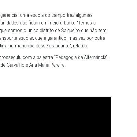
 o direito indígena. Então os processos de ensino, reflex
 a formação do guerreiro e da guerreira, com base no
ecebe dos mais velhos. Nosso estudante precisa estar p
fronteiras do território", explicou Átila Frazão.
e a educação quilombola busca, além do conteúdo discipl
ento do papel da população quilombola no Brasil e suas
conômicas e identitárias, com foco na permanência do pov
rocesso que enfrenta resistência por parte dos gestores,
eira é racista, mas cada conquista precisa ser festejada",
ormou que gerenciar uma escola do campo traz algumas
 relação às unidades que ficam em meio urbano. "Temos a
mplo, porque somos o único distrito de Salgueiro que nã