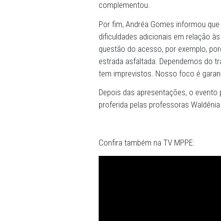
que, por muito tempo, negou
aprendizagem devem propor
ensinamento que a gente r
para atuar dentro e fora das 
Antônio Crioulo pontuou qu
usual, criar um reconhecim
contribuições culturais, e
comunidades. "Ainda é um p
estrutura de governo brasil
complementou.
Por fim, Andréa Gomes inf
dificuldades adicionais em
questão do acesso, por exe