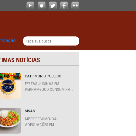
 das florestas, quilombola e indíge
|
titucional
Comunicação
ÚLTIMAS NOTÍCIAS
PATRIMÔNIO PÚBLICO
FESTAS JUNINAS EM
PERNAMBUCO CONSUMIRAM
R$ 310,7 MILHÕES DE
RECURSOS PÚBLICOS
SISAN