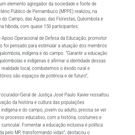
tural e os saberes passados de geração em geração nas a
lombolas e localidades rurais são essenciais para o
de e do pertencimento das populações nos seus territórios
one como um elemento agregador da sociedade e fonte d
ns, o Ministério Público de Pernambuco (MPPE) realizou, 
rio Educação do Campo, das Águas, das Florestas, Quilomb
eu de forma híbrida, com quase 150 participantes.
Centro de Apoio Operacional de Defesa da Educação, pr
, o seminário foi pensado para estimular a atuação dos 
ducação quilombola, indígena e do campo. “Garantir a e
lorestas, quilombolas e indígenas é afirmar a identidade 
 ensino à realidade local, combatemos o êxodo rural e