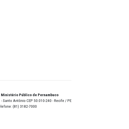
outra
ância”,