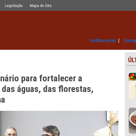
cer a educação do campo, das águas,
Glossário
Legislação
Mapa do Site
Ins
seminário para fortalecer a
mpo, das águas, das florestas,
ndígena