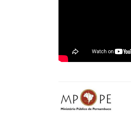
estrada asfaltada. Depende
tem imprevistos. Nosso foc
Depois das apresentações, 
proferida pelas professora
Confira também na TV MP