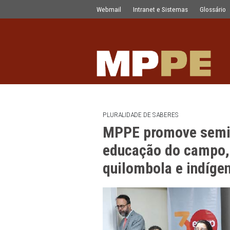
MPPE promove seminário para fortale
Pular para o Conteúdo principal
Webmail
Intranet e Sistemas
PLURALIDADE DE SABERES
MPPE promove 
educação do ca
quilombola e i