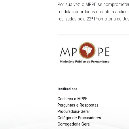
estudantes. As escolas se 
alunos da educação especi
Já ao Sindicato dos Estab
o compromisso de promove
inclusiva envolvendo profe
entidades da sociedade civ
semestre, com retorno ao 
As Secretarias de Educaçã
inspeções, por amostragem,
para verificar a existência
formação específica em ed
menos três capacitações vo
Por sua vez, o MPPE se co
medidas acordadas durante