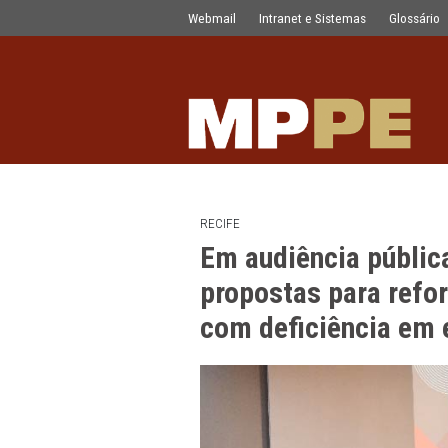
Em audiência pública, MPPE e socied
Pular para o Conteúdo principal
Webmail
Intranet e Sistemas
RECIFE
Em audiência 
propostas para
com deficiênci