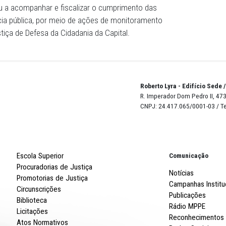
comprometeram a não negar, dificultar ou restringir o ac
al, independentemente do diagnóstico apresentado.
elecimentos de Ensino no Estado de Pernambuco (Sinepe)
r no mínimo quatro encontros anuais voltados à educa
ssores, gestores escolares, representantes de famílias e
il. A previsão é que duas dessas atividades ocorram em c
MPPE até 11 de agosto de 2026.
o do Estado e do Recife também pactuaram a realização 
 nas escolas particulares sob sua competência fiscalizat
 de salas de recursos multifuncionais e profissionais com
ucação especial. Ambas deverão promover, até o fim de 
ltadas às instituições privadas de ensino.
mprometeu a acompanhar e fiscalizar o cumprimento das
 a audiência pública, por meio de ações de monitoramen