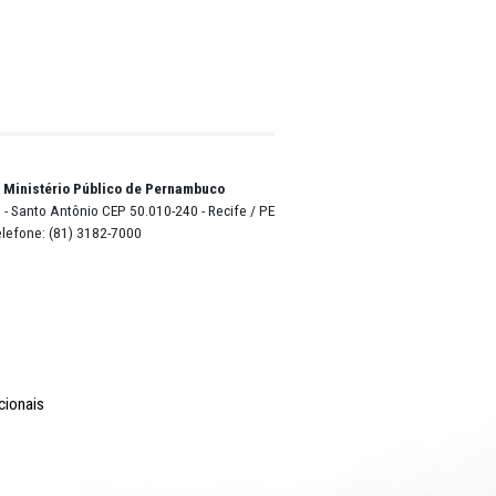
esso de
 restou
ção
ada
de
ória,
2026, ao
to