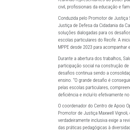
15/06/2026 - O Ministério 
audiência pública para disc
escolas particulares do Rec
reunindo representantes do
civil, profissionais da educ
Conduzida pelo Promotor de
Justiça de Defesa da Cidada
soluções dialogadas para 
escolas particulares do Rec
MPPE desde 2023 para acom
Durante a abertura dos tra
participação social na cons