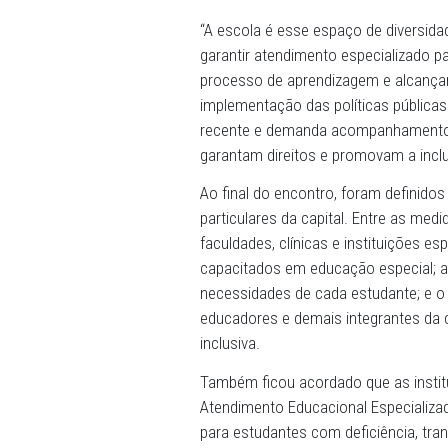
desafios continua sendo a 
ensino. “O grande desafio 
pelas escolas particulares
deficiência e incluí-lo efe
O coordenador do Centro d
Promotor de Justiça Maxwe
verdadeiramente inclusiva 
das práticas pedagógicas à
“A escola é esse espaço de 
garantir atendimento espec
processo de aprendizagem e
implementação das política
recente e demanda acompa
garantam direitos e promo