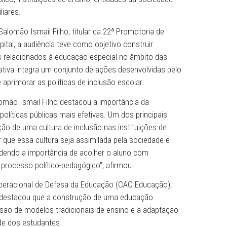
Público de Pernambuco (MPPE) promoveu na quinta-feira (
utir a educação especial, em uma perspectiva inclusiva, n
ife. O encontro ocorreu no Centro Cultural Rossini Alves 
 poder público, instituições de ensino, entidades da soci
ação e familiares.
 Justiça Salomão Ismail Filho, titular da 22ª Promotoria 
nia da Capital, a audiência teve como objetivo construir
os desafios relacionados à educação especial no âmbito 
ife. A iniciativa integra um conjunto de ações desenvolvid
panhar e aprimorar as políticas de inclusão escolar.
balhos, Salomão Ismail Filho destacou a importância da
trução de políticas públicas mais efetivas. Um dos princip