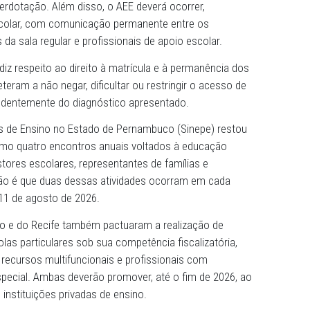
am definidos encaminhamentos direcionados às escolas
ntre as medidas pactuadas estão a realização de parcerias
ituições especializadas para ampliar a presença de profissi
pecial; a individualização dos materiais adaptados con
dante; e o reforço da formação continuada de professore
rantes da comunidade escolar na perspectiva da educaçã
as instituições privadas devem ampliar a oferta do
pecializado (AEE), incluindo salas de recursos multifunci
ência, transtornos do neurodesenvolvimento, dificuldades
idades/superdotação. Além disso, o AEE deverá ocorrer,
traturno escolar, com comunicação permanente entre os
 docentes da sala regular e profissionais de apoio escola
actuação diz respeito ao direito à matrícula e à permanên