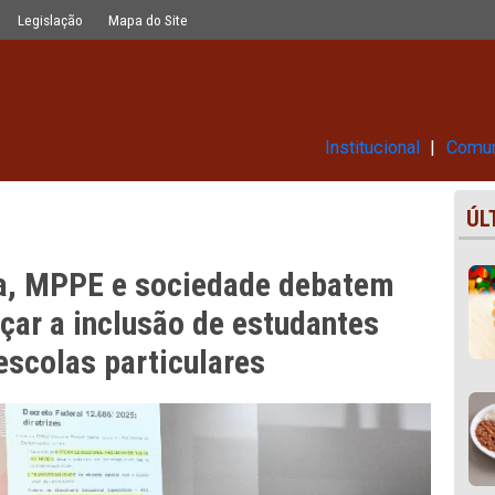
ade debatem propostas para reforçar
Glossário
Legislação
Mapa do Site
Ins
pública, MPPE e sociedade deb
 reforçar a inclusão de estudan
a em escolas particulares