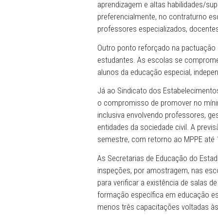
Ao final do encontro, for
particulares da capital. E
faculdades, clínicas e inst
capacitados em educação es
necessidades de cada estu
educadores e demais integ
inclusiva.
Também ficou acordado que 
Atendimento Educacional Es
para estudantes com defici
aprendizagem e altas habil
preferencialmente, no con
professores especializados,
Outro ponto reforçado na p