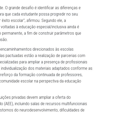
consolidação de uma cultura de inclusão nas instituições
é conseguir que essa cultura seja assimilada pela socieda
, compreendendo a importância de acolher o aluno com
tivamente no processo político-pedagógico", afirmou.
e Apoio Operacional de Defesa da Educação (CAO Educaç
ll Vignoli, destacou que a construção de uma educação
exige a revisão de modelos tradicionais de ensino e a ada
 diversidade dos estudantes
diversidade. O grande desafio é identificar as diferenças 
ializado para que cada estudante possa progredir no seu
 alcançar êxito escolar", afirmou. Segundo ele, a
s públicas voltadas à educação especial/inclusiva ainda é
nhamento permanente, a fim de construir parâmetros qu
vam a inclusão.