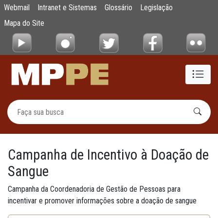
Campanha de Incentivo à Doação de Sangu
Webmail
Intranet e Sistemas
Glossário
Legislação
Pular para o Conteúdo principal
Mapa do Site
Campanha de Incentivo à Doação de
Sangue
Campanha da Coordenadoria de Gestão de Pessoas para
incentivar e promover informações sobre a doação de sangue