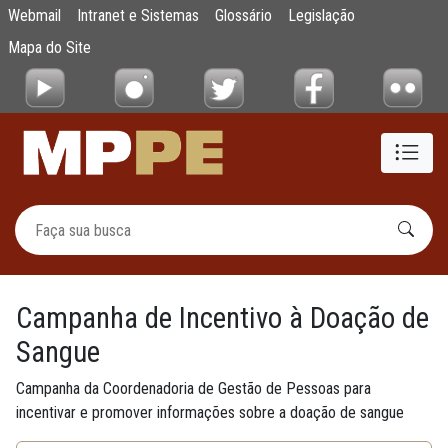
Campanha de Incentivo à Doação de Sangu
Webmail
Intranet e Sistemas
Glossário
Legislação
Pular para o Conteúdo principal
Mapa do Site
Campanha de Incentivo à Doação de
Sangue
Campanha da Coordenadoria de Gestão de Pessoas para
incentivar e promover informações sobre a doação de sangue