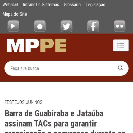
Barra de Guabiraba e Jataúba assinam TACs
Webmail
Intranet e Sistemas
Glossário
Legislação
Pular para o Conteúdo principal
Mapa do Site
FESTEJOS JUNINOS
Barra de Guabiraba e Jataúba
assinam TACs para garantir