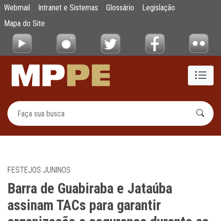
Barra de Guabiraba e Jataúba assinam TACs
Webmail
Intranet e Sistemas
Glossário
Legislação
Pular para o Conteúdo principal
Mapa do Site
FESTEJOS JUNINOS
Barra de Guabiraba e Jataúba
assinam TACs para garantir