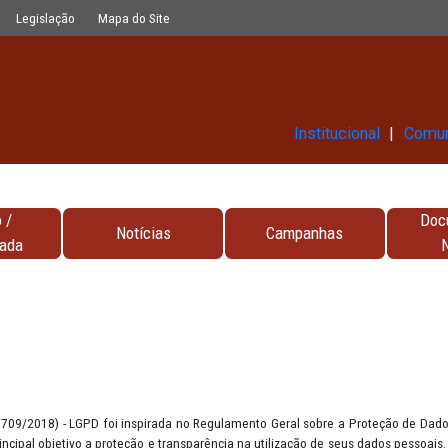
Glossário
Legislação
Mapa do Site
Ins
Contato /
Notícias
Campa
Encarregada
PD