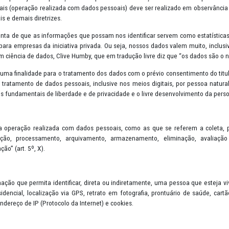
s (Lei nº 13.709/2018) - LGPD foi inspirada no Regulamento Geral 
sui como principal objetivo a proteção e transparência na utilização
dados pessoais (operação realizada com dados pessoais) deve ser rea
, bases legais e demais diretrizes.
se dado conta de que as informações que possam nos identificar se
 também para empresas da iniciativa privada. Ou seja, nossos dado
ecializado em ciência de dados, Clive Humby, que em tradução livre d
merciais e dar uma finalidade para o tratamento dos dados com o prév
te sobre o tratamento de dados pessoais, inclusive nos meios digita
ger os direitos fundamentais de liberdade e de privacidade e o livre
 em “toda a operação realizada com dados pessoais, como as que se
ão, distribuição, processamento, arquivamento, armazenamento,
ão ou extração” (art. 5º, X).