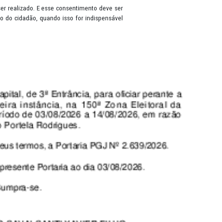
ma pessoa que esteja viva, tais como: nome, RG, CPF, gênero, data 
rontuário de saúde, cartão bancário, renda, histórico de pagamentos
os, antes do tratamento ser realizado. E esse consentimento deve se
ar dados, sem autorização do cidadão, quando isso for indispensáve
o à Informação (LAI).