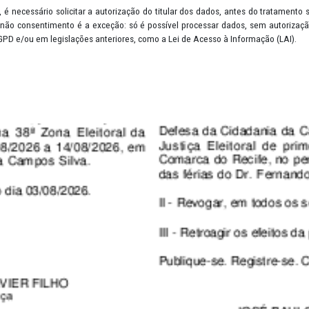
quer informação que permita identificar, direta ou indiretamente, u
endereço residencial, localização via GPS, retrato em fotografia, p
 de lazer; endereço de IP (Protocolo da Internet) e cookies.
o: ou seja, é necessário solicitar a autorização do titular dos dad
nequívoca. O não consentimento é a exceção: só é possível process
revistas na LGPD e/ou em legislações anteriores, como a Lei de Acess