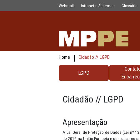
testes
Pular para o Conteúdo principal
Webmail
Intranet e Sistemas
Home
Cidadão // LGPD
LGPD
Cidadão // LG