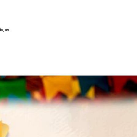
 do Júri
da Revista Jurídica da ESMP está em...
entificar, por município, as...