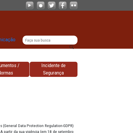
|
titucional
Comunicação
Documentos /
Incidente de
nhas
Normas
Segurança