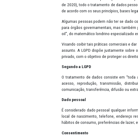
Apresentação
A Lei Geral de Proteção de Dado
de 2016 na União Europeia e pos
de 2020), todo o tratamento de 
de acordo com os seus princípios
Algumas pessoas podem não ter 
para órgãos governamentais, mas
oil”, do matemático londrino esp
Visando coibir tais práticas co
assunto. A LGPD dispõe justamen
privado, com o objetivo de prote
Segundo a LGPD
O tratamento de dados consiste
acesso, reprodução, transmiss
comunicação, transferência, difus