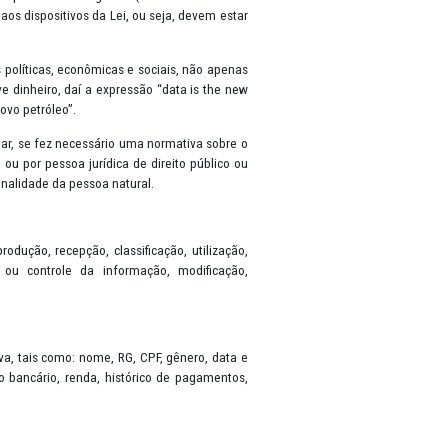
sobre a Proteção de Dados (General Data Protection Regulation-GDPR
 de seus dados pessoais. A partir da sua vigência (em 18 de setembr
lizado em observância aos dispositivos da Lei, ou seja, devem esta
rvem como estatísticas políticas, econômicas e sociais, não apena
s valem muito, inclusive dinheiro, daí a expressão “data is the ne
iz que “os dados são o novo petróleo”.
io consentimento do titular, se fez necessário uma normativa sobre 
is, por pessoa natural ou por pessoa jurídica de direito público o
 desenvolvimento da personalidade da pessoa natural.
 referem a coleta, produção, recepção, classificação, utilização
 eliminação, avaliação ou controle da informação, modificação