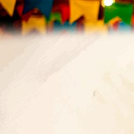
PATRIMÔNIO PÚBLICO_site (16).jpg
Isabella Padilha
Modificado há 19 horas.