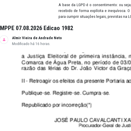
Dado pessoal
É considerado dado pessoal qual
local de nascimento, telefone, 
hábitos de consumo, preferências
Consentimento
A base da LGPD é o consentiment
recebido de forma explícita e i
para cumprir situações legais, p
MPPE 07.08.2026 Edicao 1982
Almir Vieira de Andrade Neto
Modificado há 16 horas.