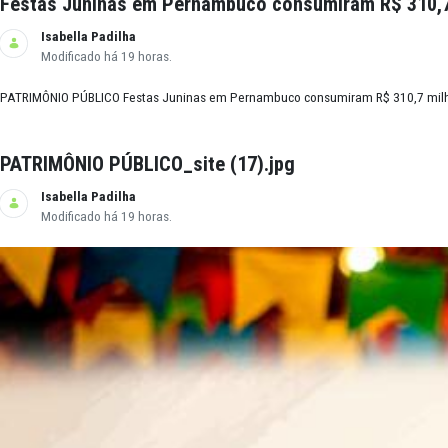
Revista Jurídica do MPPE lança dossiê com ar
Rafael Saboia
Modificado há 18 horas.
PUBLICAÇÃO CIENTÍFICA Revista Jurídica do MPPE lança dossiê com art
Festas Juninas em Pernambuco consumiram R
Isabella Padilha
Modificado há 19 horas.
PATRIMÔNIO PÚBLICO Festas Juninas em Pernambuco consumiram R$ 310,