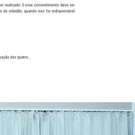
ma pessoa que esteja viva, tais como: nome, RG, CPF, gênero, data 
rontuário de saúde, cartão bancário, renda, histórico de pagamentos
os, antes do tratamento ser realizado. E esse consentimento deve se
ar dados, sem autorização do cidadão, quando isso for indispensáve
o à Informação (LAI).
rá e Paraíba
stituição, com a efetivação das quatro...