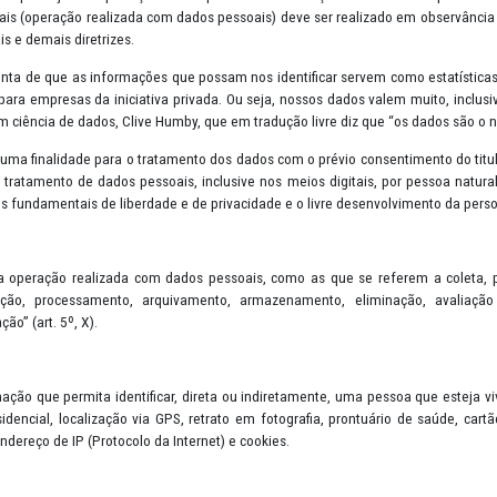
s (Lei nº 13.709/2018) - LGPD foi inspirada no Regulamento Geral 
sui como principal objetivo a proteção e transparência na utilização
dados pessoais (operação realizada com dados pessoais) deve ser rea
, bases legais e demais diretrizes.
se dado conta de que as informações que possam nos identificar se
 também para empresas da iniciativa privada. Ou seja, nossos dado
ecializado em ciência de dados, Clive Humby, que em tradução livre d
merciais e dar uma finalidade para o tratamento dos dados com o prév
te sobre o tratamento de dados pessoais, inclusive nos meios digita
ger os direitos fundamentais de liberdade e de privacidade e o livre
 em “toda a operação realizada com dados pessoais, como as que se
ão, distribuição, processamento, arquivamento, armazenamento,
ão ou extração” (art. 5º, X).