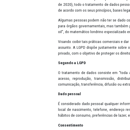
Apresentação
A Lei Geral de Proteção de Dado
de 2016 na União Europeia e pos
de 2020), todo o tratamento de 
de acordo com os seus princípios
Algumas pessoas podem não ter 
para órgãos governamentais, mas
oil”, do matemático londrino esp
Visando coibir tais práticas co
assunto. A LGPD dispõe justamen
privado, com o objetivo de prote
Segundo a LGPD
O tratamento de dados consiste
acesso, reprodução, transmiss
comunicação, transferência, difus