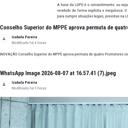
Dado pessoal
É considerado dado pessoal qual
local de nascimento, telefone, 
hábitos de consumo, preferências
Consentimento
A base da LGPD é o consentiment
recebido de forma explícita e i
para cumprir situações legais, p
Conselho Superior do MPPE aprova permuta 
Izabela Pereira
Modificado há 4 horas.
INOVAÇÃO Conselho Superior do MPPE aprova permuta de quatro Promot