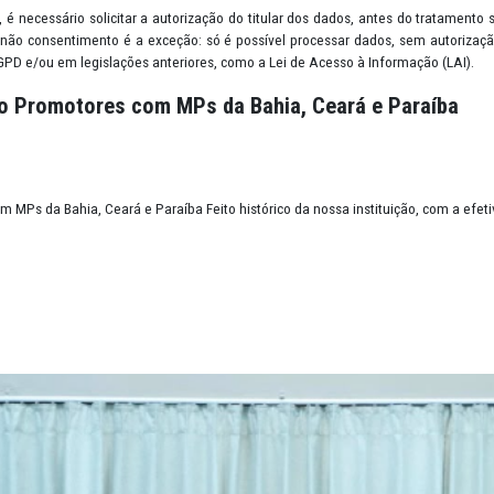
quer informação que permita identificar, direta ou indiretamente, u
endereço residencial, localização via GPS, retrato em fotografia, p
 de lazer; endereço de IP (Protocolo da Internet) e cookies.
o: ou seja, é necessário solicitar a autorização do titular dos dad
nequívoca. O não consentimento é a exceção: só é possível process
revistas na LGPD e/ou em legislações anteriores, como a Lei de Acess
de quatro Promotores com MPs da Bahia, Cea
ores com MPs da Bahia, Ceará e Paraíba Feito histórico da nossa in