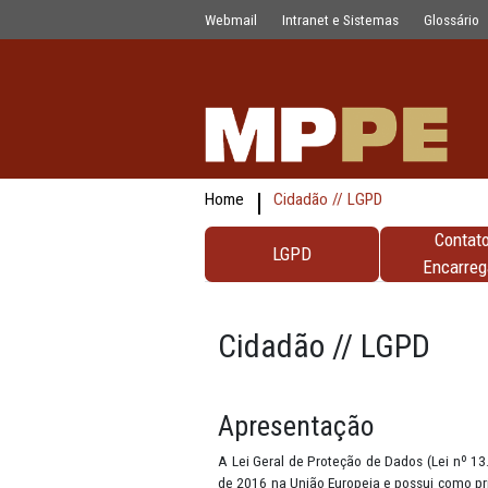
testes
Pular para o Conteúdo principal
Webmail
Intranet e Sistemas
Home
Cidadão // LGPD
LGPD
Cidadão // LG