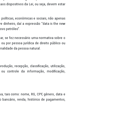
sobre a Proteção de Dados (General Data Protection Regulation-GDPR
 de seus dados pessoais. A partir da sua vigência (em 18 de setembr
lizado em observância aos dispositivos da Lei, ou seja, devem esta
rvem como estatísticas políticas, econômicas e sociais, não apena
s valem muito, inclusive dinheiro, daí a expressão “data is the ne
iz que “os dados são o novo petróleo”.
io consentimento do titular, se fez necessário uma normativa sobre 
is, por pessoa natural ou por pessoa jurídica de direito público o
 desenvolvimento da personalidade da pessoa natural.
 referem a coleta, produção, recepção, classificação, utilização
 eliminação, avaliação ou controle da informação, modificação