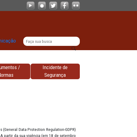
|
titucional
Comunicação
Documentos /
Incidente de
nhas
Normas
Segurança