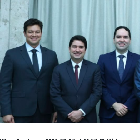
WhatsApp Image 2026-08-07 at 16.57.41 (7).j
Izabela Pereira
Modificado há 5 horas.