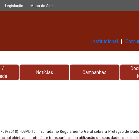
Glossário
Legislação
Mapa do Site
Ins
Contato /
Notícias
Campa
Encarregada
PD