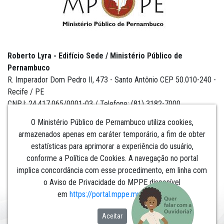
Roberto Lyra - Edifício Sede / Ministério Público de
Pernambuco
R. Imperador Dom Pedro II, 473 - Santo Antônio CEP 50.010-240 -
Recife / PE
CNPJ: 24.417.065/0001-03 / Telefone: (81) 3182-7000
O Ministério Público de Pernambuco utiliza cookies,
armazenados apenas em caráter temporário, a fim de obter
estatísticas para aprimorar a experiência do usuário,
Institucional
conforme a Política de Cookies. A navegação no portal
implica concordância com esse procedimento, em linha com
Comunicação
o Aviso de Privacidade do MPPE disponível
em
https://portal.mppe.mp.br/lgpd
.​​​​​​​
Aceitar