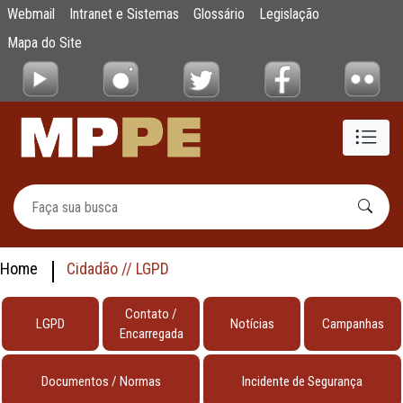
testes
Webmail
Intranet e Sistemas
Glossário
Legislação
Pular para o Conteúdo principal
Mapa do Site
Home
Cidadão // LGPD
Contato /
LGPD
Notícias
Campanhas
Encarregada
Documentos / Normas
Incidente de Segurança