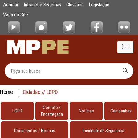
testes
Webmail
Intranet e Sistemas
Glossário
Legislação
Pular para o Conteúdo principal
Mapa do Site
Home
Cidadão // LGPD
Contato /
LGPD
Notícias
Campanhas
Encarregada
Documentos / Normas
Incidente de Segurança