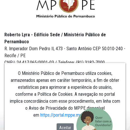
Roberto Lyra - Edifício Sede / Ministério Público de
Pernambuco
R. Imperador Dom Pedro II, 473 - Santo Antônio CEP 50.010-240 -
Recife / PE
CNPJ: 24.417.065/0001-03 / Telefone: (81) 3182-7000
O Ministério Público de Pernambuco utiliza cookies,
armazenados apenas em caráter temporário, a fim de obter
estatísticas para aprimorar a experiência do usuário,
Institucional
conforme a Política de Cookies. A navegação no portal
implica concordância com esse procedimento, em linha com
Comunicação
o Aviso de Privacidade do MPPE disponível
em
https://portal.mppe.mp.br/lgpd
.​​​​​​​
Aceitar