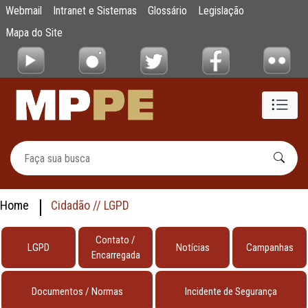
testes
Webmail
Intranet e Sistemas
Glossário
Legislação
Pular para o Conteúdo principal
Mapa do Site
Home
Cidadão // LGPD
Contato /
LGPD
Notícias
Campanhas
Encarregada
Documentos / Normas
Incidente de Segurança