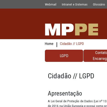
testes
Pular para o Conteúdo principal
Webmail
Intranet e Sistemas
Home
Cidadão // LGPD
LGPD
Cidadão // LG