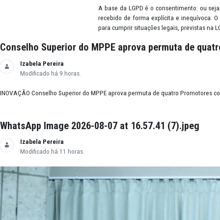
Dado pessoal
É considerado dado pessoal qual
local de nascimento, telefone, 
hábitos de consumo, preferências
Consentimento
A base da LGPD é o consentiment
recebido de forma explícita e i
para cumprir situações legais, p
Conselho Superior do MPPE aprova permuta 
Izabela Pereira
Modificado há 9 horas.
INOVAÇÃO Conselho Superior do MPPE aprova permuta de quatro Promot