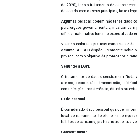
Apresentação
A Lei Geral de Proteção de Dado
de 2016 na União Europeia e pos
de 2020), todo o tratamento de 
de acordo com os seus princípios
Algumas pessoas podem não ter 
para órgãos governamentais, mas
oil”, do matemático londrino esp
Visando coibir tais práticas co
assunto. A LGPD dispõe justamen
privado, com o objetivo de prote
Segundo a LGPD
O tratamento de dados consiste
acesso, reprodução, transmiss
comunicação, transferência, difus