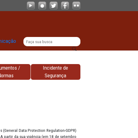
|
titucional
Comunicação
Documentos /
Incidente de
nhas
Normas
Segurança