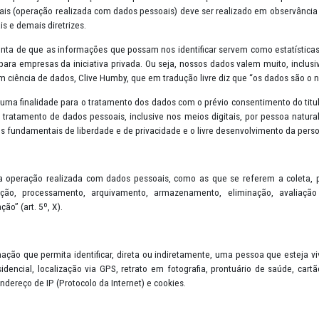
s (Lei nº 13.709/2018) - LGPD foi inspirada no Regulamento Geral 
sui como principal objetivo a proteção e transparência na utilização
dados pessoais (operação realizada com dados pessoais) deve ser rea
, bases legais e demais diretrizes.
se dado conta de que as informações que possam nos identificar se
 também para empresas da iniciativa privada. Ou seja, nossos dado
ecializado em ciência de dados, Clive Humby, que em tradução livre d
merciais e dar uma finalidade para o tratamento dos dados com o prév
te sobre o tratamento de dados pessoais, inclusive nos meios digita
ger os direitos fundamentais de liberdade e de privacidade e o livre
 em “toda a operação realizada com dados pessoais, como as que se
ão, distribuição, processamento, arquivamento, armazenamento,
ão ou extração” (art. 5º, X).