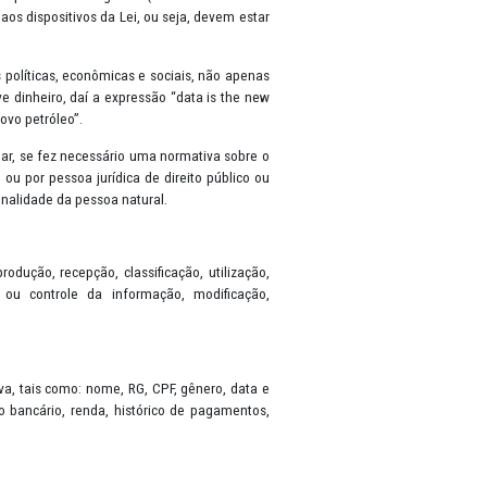
sobre a Proteção de Dados (General Data Protection Regulation-GDPR
 de seus dados pessoais. A partir da sua vigência (em 18 de setembr
lizado em observância aos dispositivos da Lei, ou seja, devem esta
rvem como estatísticas políticas, econômicas e sociais, não apena
s valem muito, inclusive dinheiro, daí a expressão “data is the ne
iz que “os dados são o novo petróleo”.
io consentimento do titular, se fez necessário uma normativa sobre 
is, por pessoa natural ou por pessoa jurídica de direito público o
 desenvolvimento da personalidade da pessoa natural.
 referem a coleta, produção, recepção, classificação, utilização
 eliminação, avaliação ou controle da informação, modificação