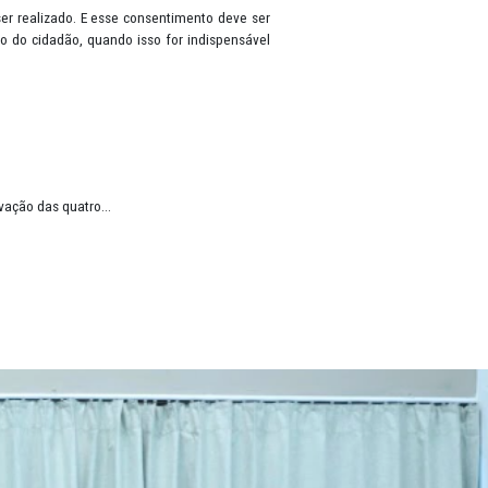
ma pessoa que esteja viva, tais como: nome, RG, CPF, gênero, data 
rontuário de saúde, cartão bancário, renda, histórico de pagamentos
os, antes do tratamento ser realizado. E esse consentimento deve se
ar dados, sem autorização do cidadão, quando isso for indispensáve
o à Informação (LAI).
rá e Paraíba
stituição, com a efetivação das quatro...