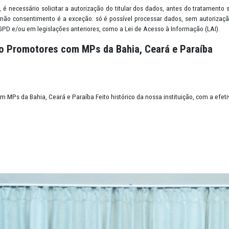
quer informação que permita identificar, direta ou indiretamente, u
endereço residencial, localização via GPS, retrato em fotografia, p
 de lazer; endereço de IP (Protocolo da Internet) e cookies.
o: ou seja, é necessário solicitar a autorização do titular dos dad
nequívoca. O não consentimento é a exceção: só é possível process
revistas na LGPD e/ou em legislações anteriores, como a Lei de Acess
de quatro Promotores com MPs da Bahia, Cea
ores com MPs da Bahia, Ceará e Paraíba Feito histórico da nossa in