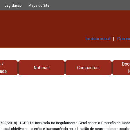
Glossário
Legislação
Mapa do Site
Ins
Contato /
Notícias
Campa
Encarregada
PD