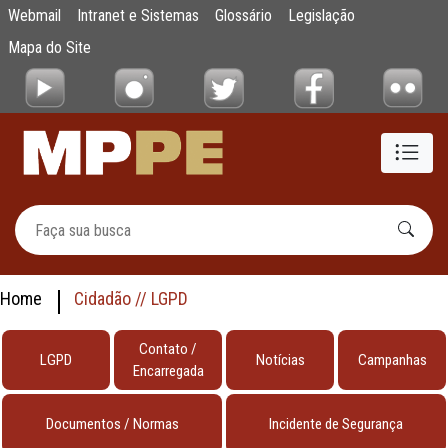
testes
Webmail
Intranet e Sistemas
Glossário
Legislação
Pular para o Conteúdo principal
Mapa do Site
Home
Cidadão // LGPD
Contato /
LGPD
Notícias
Campanhas
Encarregada
Documentos / Normas
Incidente de Segurança