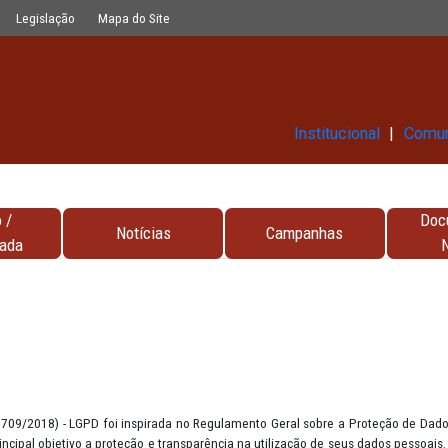
Glossário
Legislação
Mapa do Site
Ins
Contato /
Notícias
Campa
Encarregada
PD