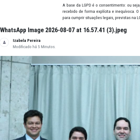
Dado pessoal
É considerado dado pessoal qual
local de nascimento, telefone, 
hábitos de consumo, preferências
Consentimento
A base da LGPD é o consentiment
recebido de forma explícita e i
para cumprir situações legais, p
WhatsApp Image 2026-08-07 at 16.57.41 (3).j
Izabela Pereira
Modificado há 5 Minutos.