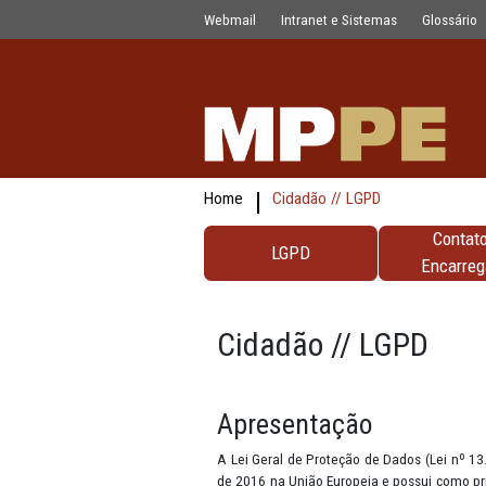
testes
Pular para o Conteúdo principal
Webmail
Intranet e Sistemas
Home
Cidadão // LGPD
LGPD
Cidadão // LG