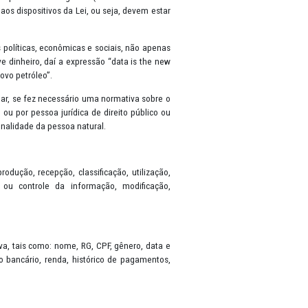
sobre a Proteção de Dados (General Data Protection Regulation-GDPR
 de seus dados pessoais. A partir da sua vigência (em 18 de setembr
lizado em observância aos dispositivos da Lei, ou seja, devem esta
rvem como estatísticas políticas, econômicas e sociais, não apena
s valem muito, inclusive dinheiro, daí a expressão “data is the ne
iz que “os dados são o novo petróleo”.
io consentimento do titular, se fez necessário uma normativa sobre 
is, por pessoa natural ou por pessoa jurídica de direito público o
 desenvolvimento da personalidade da pessoa natural.
 referem a coleta, produção, recepção, classificação, utilização
 eliminação, avaliação ou controle da informação, modificação