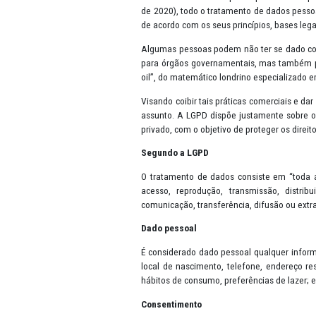
Apresentação
A Lei Geral de Proteção de Dado
de 2016 na União Europeia e pos
de 2020), todo o tratamento de 
de acordo com os seus princípios
Algumas pessoas podem não ter 
para órgãos governamentais, mas
oil”, do matemático londrino esp
Visando coibir tais práticas co
assunto. A LGPD dispõe justamen
privado, com o objetivo de prote
Segundo a LGPD
O tratamento de dados consiste
acesso, reprodução, transmiss
comunicação, transferência, difus