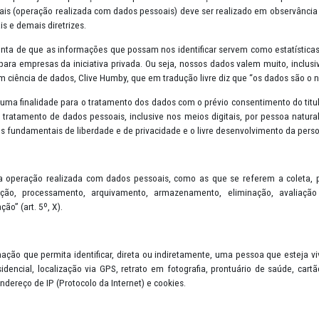
s (Lei nº 13.709/2018) - LGPD foi inspirada no Regulamento Geral 
sui como principal objetivo a proteção e transparência na utilização
dados pessoais (operação realizada com dados pessoais) deve ser rea
, bases legais e demais diretrizes.
se dado conta de que as informações que possam nos identificar se
 também para empresas da iniciativa privada. Ou seja, nossos dado
ecializado em ciência de dados, Clive Humby, que em tradução livre d
merciais e dar uma finalidade para o tratamento dos dados com o prév
te sobre o tratamento de dados pessoais, inclusive nos meios digita
ger os direitos fundamentais de liberdade e de privacidade e o livre
 em “toda a operação realizada com dados pessoais, como as que se
ão, distribuição, processamento, arquivamento, armazenamento,
ão ou extração” (art. 5º, X).