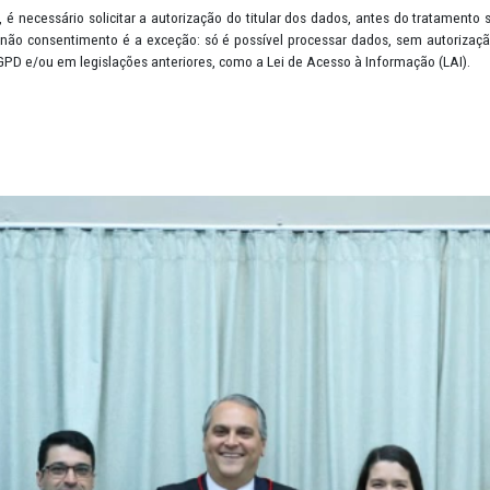
quer informação que permita identificar, direta ou indiretamente, u
endereço residencial, localização via GPS, retrato em fotografia, p
 de lazer; endereço de IP (Protocolo da Internet) e cookies.
o: ou seja, é necessário solicitar a autorização do titular dos dad
nequívoca. O não consentimento é a exceção: só é possível process
revistas na LGPD e/ou em legislações anteriores, como a Lei de Acess
peg