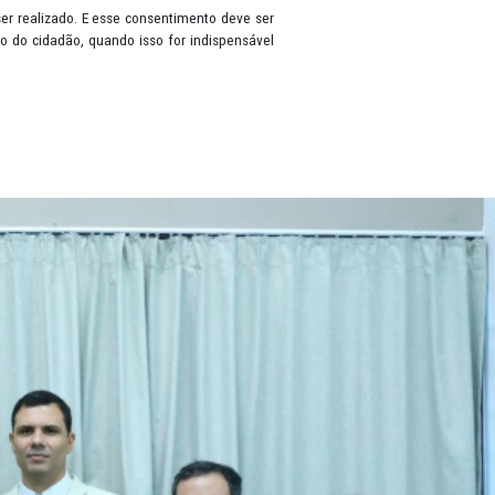
ma pessoa que esteja viva, tais como: nome, RG, CPF, gênero, data 
rontuário de saúde, cartão bancário, renda, histórico de pagamentos
os, antes do tratamento ser realizado. E esse consentimento deve se
ar dados, sem autorização do cidadão, quando isso for indispensáve
o à Informação (LAI).