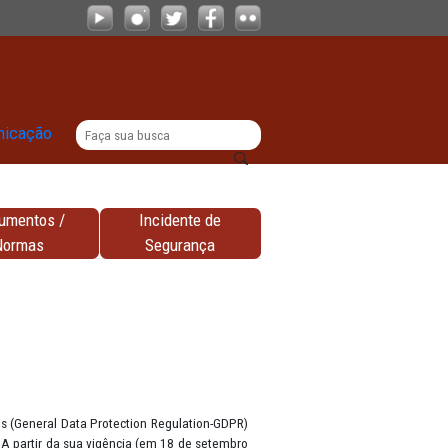
|
titucional
Comunicação
Documentos /
Incidente de
nhas
Normas
Segurança