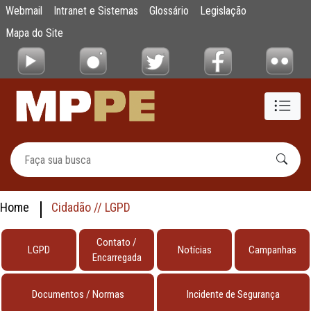
testes
Webmail
Intranet e Sistemas
Glossário
Legislação
Pular para o Conteúdo principal
Mapa do Site
Home
Cidadão // LGPD
Contato /
LGPD
Notícias
Campanhas
Encarregada
Documentos / Normas
Incidente de Segurança