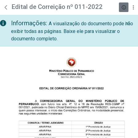
teste descricao
Pular para o Conteúdo principal
Edital de Correição nº 011-2022
Informações:
A visualização do documento pode não
exibir todas as páginas. Baixe ele para visualizar o
documento completo.