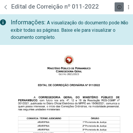
teste descricao
Pular para o Conteúdo principal
Edital de Correição nº 011-2022
Informações:
A visualização do documento pode não
exibir todas as páginas. Baixe ele para visualizar o
documento completo.