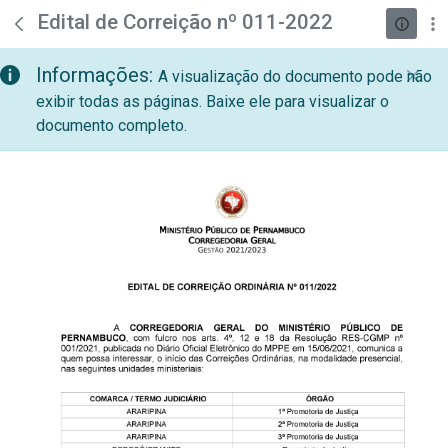
teste descricao
Pular para o Conteúdo principal
Edital de Correição nº 011-2022
Informações:
A visualização do documento pode não
exibir todas as páginas. Baixe ele para visualizar o
documento completo.