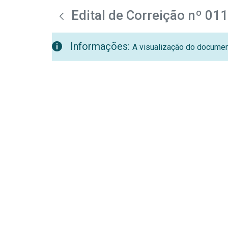
teste descricao
Pular para o Conteúdo principal
Edital de Correição nº 01
Informações:
A visualização do document