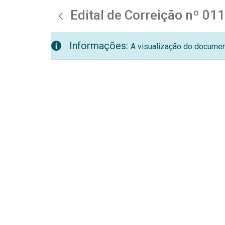
teste descricao
Pular para o Conteúdo principal
Edital de Correição nº 01
Informações:
A visualização do document