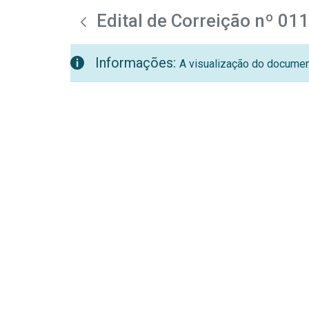
teste descricao
Pular para o Conteúdo principal
Edital de Correição nº 01
Informações:
A visualização do document