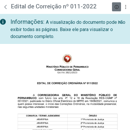
teste descricao
Pular para o Conteúdo principal
Edital de Correição nº 011-2022
Informações:
A visualização do documento pode não
exibir todas as páginas. Baixe ele para visualizar o
documento completo.