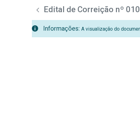
teste descricao
Pular para o Conteúdo principal
Edital de Correição nº 01
Informações:
A visualização do document