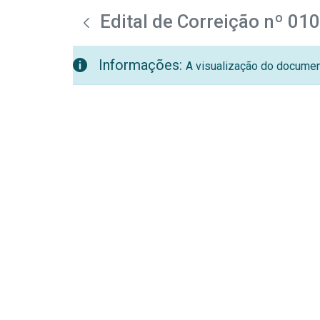
teste descricao
Pular para o Conteúdo principal
Edital de Correição nº 01
Informações:
A visualização do document