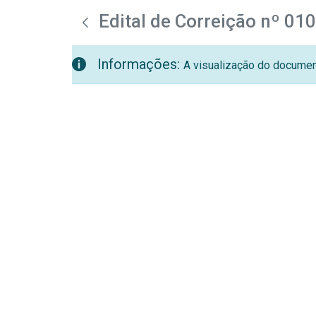
teste descricao
Pular para o Conteúdo principal
Edital de Correição nº 01
Informações:
A visualização do document