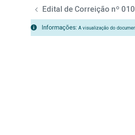
teste descricao
Pular para o Conteúdo principal
Edital de Correição nº 01
Informações:
A visualização do document