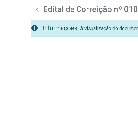
teste descricao
Pular para o Conteúdo principal
Edital de Correição nº 01
Informações:
A visualização do document