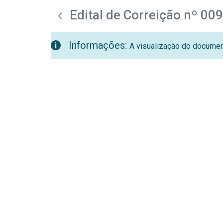
teste descricao
Pular para o Conteúdo principal
Edital de Correição nº 00
Informações:
A visualização do document