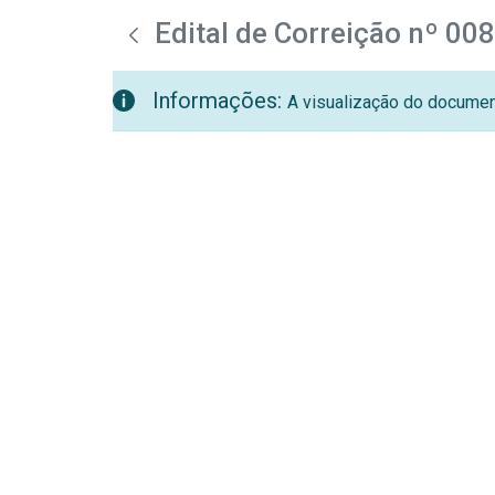
teste descricao
Pular para o Conteúdo principal
Edital de Correição nº 00
Informações:
A visualização do document