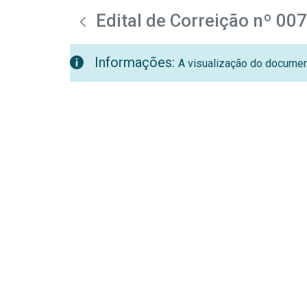
teste descricao
Pular para o Conteúdo principal
Edital de Correição nº 00
Informações:
A visualização do document