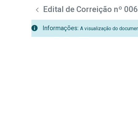
teste descricao
Pular para o Conteúdo principal
Edital de Correição nº 00
Informações:
A visualização do document